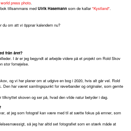
v
world press photo
.
n bok tillsammans med
Ulrik Hasemann
som de kallar
"Kystland"
.
r du om att vi
öppnar kalendern nu?
ed från året?
illeder. I år er jeg begyndt at arbejde videre på et projekt om Rold Skov
 stor fornøjelse.
ov, og vi har planer om at udgive en bog i 2020, hvis alt går vel. Rold
. Den har været samlingspunkt for røverbander og originaler, som gemte
 tilknyttet skoven og ser på, hvad den vilde natur betyder i dag.
?
svar, at jeg som fotograf kan være med til at sætte fokus på emner, som
lelsesmæssigt, så jeg har altid set fotografiet som en stærk måde at