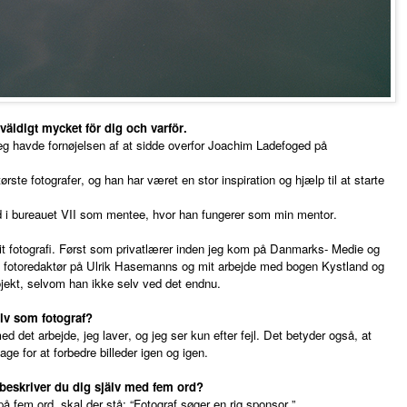
väldigt mycket för dig och varför.
jeg havde fornøjelsen af at sidde overfor Joachim Ladefoged på
rste fotografer, og han har været en stor inspiration og hjælp til at starte
d i bureauet VII som mentee, hvor han fungerer som min mentor.
it fotografi. Først som privatlærer inden jeg kom på Danmarks- Medie og
t fotoredaktør på Ulrik Hasemanns og mit arbejde med bogen Kystland og
ojekt, selvom han ikke selv ved det endnu.
älv som fotograf?
s med det arbejde, jeg laver, og jeg ser kun efter fejl. Det betyder også, at
age for at forbedre billeder igen og igen.
 beskriver du dig själv med fem ord?
å fem ord, skal der stå: “Fotograf søger en rig sponsor.”