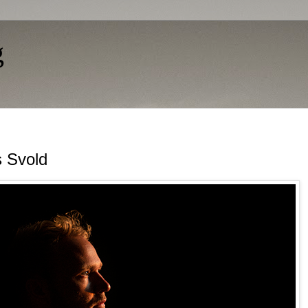
g
 Svold