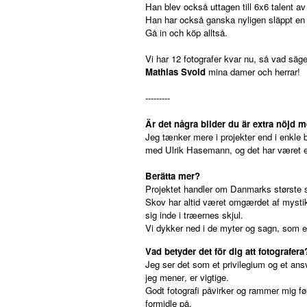
Han blev också uttagen till 6x6 talent a
Han har också ganska nyligen släppt e
Gå in och köp alltså.
Vi har 12 fotografer kvar nu, så vad säge
Mathias Svold
mina damer och herrar!
---------
Är det några bilder du är extra nöjd m
Jeg tænker mere i projekter end i enkle b
med Ulrik Hasemann, og det har været en
Berätta mer?
Projektet handler om Danmarks største sk
Skov har altid været omgærdet af mystik
sig inde i træernes skjul.
Vi dykker ned i de myter og sagn, som er
Vad betyder det för dig att fotografera
Jeg ser det som et privilegium og et an
jeg mener, er vigtige.
Godt fotografi påvirker og rammer mig fø
formidle på.