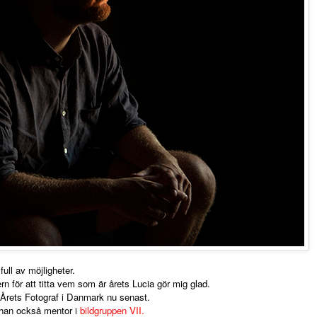
ull av möjligheter.
rn för att titta vem som är årets Lucia gör mig glad.
 Årets Fotograf i Danmark nu senast.
 han också mentor i
bildgruppen VII.