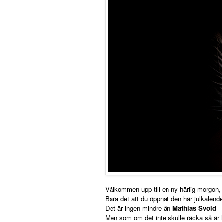
Välkommen upp till en ny härlig morgon, f
Bara det att du öppnat den här julkalende
Det är ingen mindre än
Mathias Svold
-
Men som om det inte skulle räcka så är