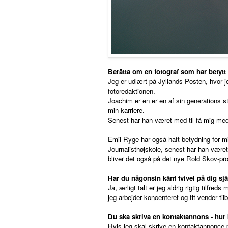
Berätta om en fotograf som har betytt 
Jeg er udlært på Jyllands-Posten, hvor 
fotoredaktionen.
Joachim er en er en af sin generations stø
min karriere.
Senest har han været med til få mig me
Emil Ryge har også haft betydning for m
Journalisthøjskole, senest har han være
bliver det også på det nye Rold Skov-pr
Har du någonsin känt tvivel på dig sj
Ja, ærligt talt er jeg aldrig rigtig tilfred
jeg arbejder koncenteret og tit vender tilb
Du ska skriva en kontaktannons - hur
Hvis jeg skal skrive en kontaktannonce p